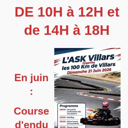
DE 10H à 12H et
de 14H à 18H
En juin
:
Course
d'endu