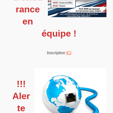
rance
en
équipe !
Inscription
ICI
!!!
Aler
te